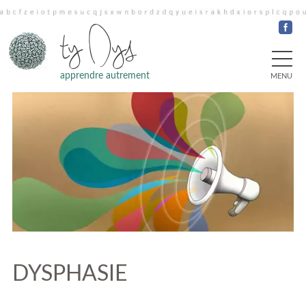
ty Dys
apprendre autrement
MENU
DYSPHASIE